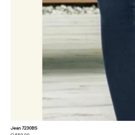
Jean 7230BS
Precio
Q 550.00