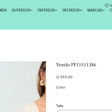
V
ENDA
SUPERIOR
INFERIOR
INTERIOR
MARCAS
Vestido PF11511386
Precio
Q 555.00
Color
Talla