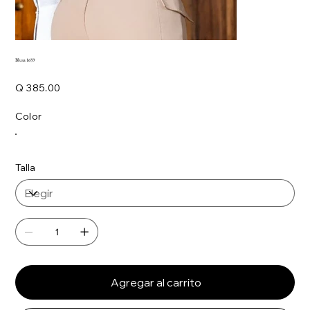
Blusa 1659
Precio
Q 385.00
Color
Talla
Agregar al carrito