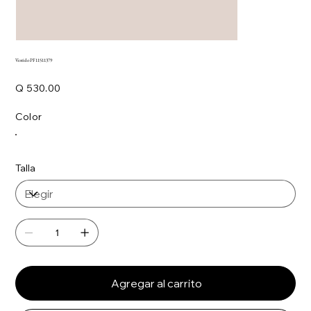
Vestido PF11511379
Precio
Q 530.00
Color
Talla
Agregar al carrito