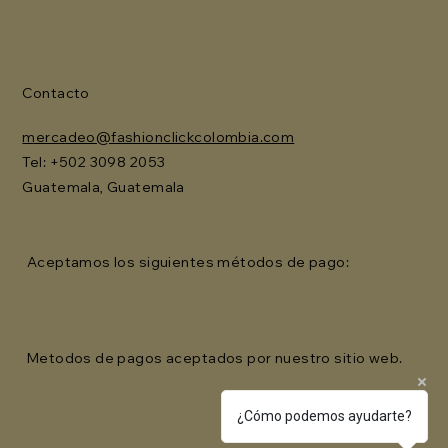
Contacto
mercadeo@fashionclickcolombia.com
Tel: ‪+502 3098 2053‬
Guatemala, Guatemala
Aceptamos los siguientes métodos de pago:
Metodos de pagos aceptados por nuestro sitio web.
¿Cómo podemos ayudarte?