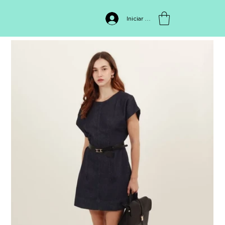
INICIO
>
Vestido 512059,479
Iniciar sesión