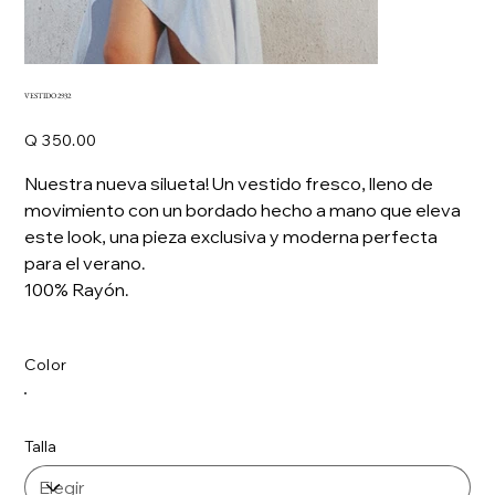
VESTIDO 2932
Precio
Q 350.00
Nuestra nueva silueta! Un vestido fresco, lleno de
movimiento con un bordado hecho a mano que eleva
este look, una pieza exclusiva y moderna perfecta
para el verano.
100% Rayón.
Color
Talla