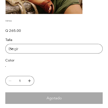
TOP 3111
Precio
Q 265.00
Talla
Color
Agotado