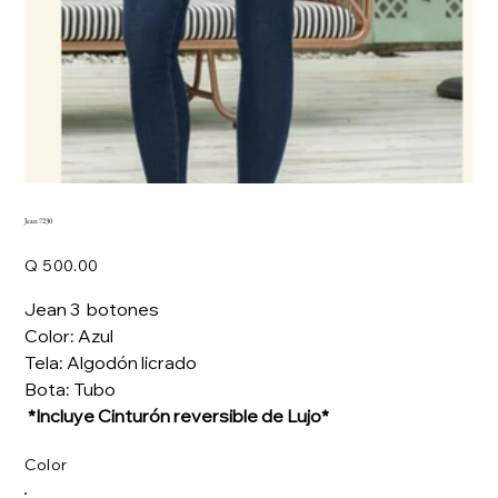
Jean 7230
Precio
Q 500.00
Jean 3 botones
Color: Azul
Tela: Algodón licrado
Bota: Tubo
*Incluye Cinturón reversible de Lujo*
Color