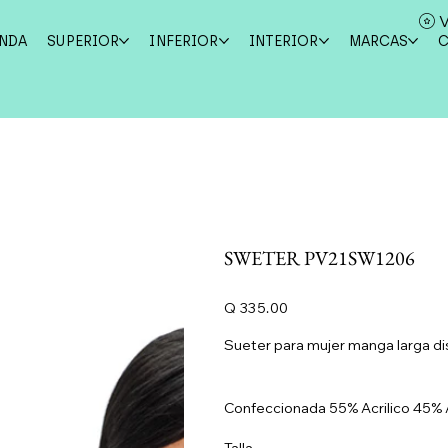
V
ENDA
SUPERIOR
INFERIOR
INTERIOR
MARCAS
SWETER PV21SW1206
Precio
Q 335.00
Sueter para mujer manga larga di
Confeccionada 55% Acrilico 45%