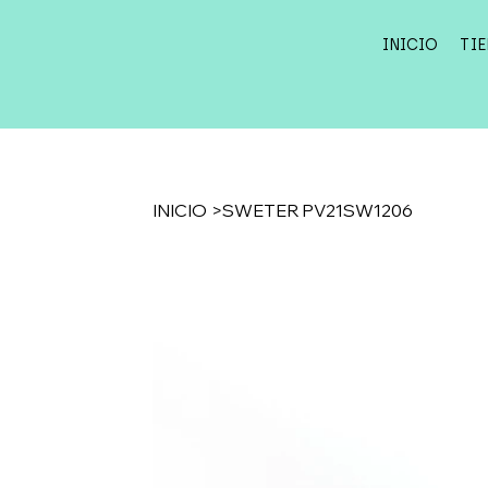
INICIO
TI
INICIO
>
SWETER PV21SW1206