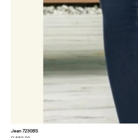
Jean 7230BS
Precio
Q 550.00