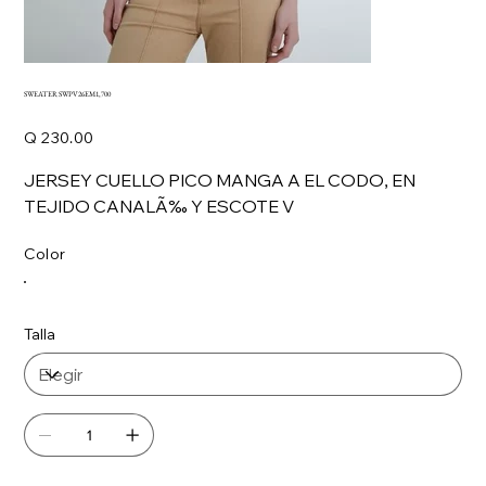
SWEATER SWPV26EM1,700
Precio
Q 230.00
JERSEY CUELLO PICO MANGA A EL CODO, EN
TEJIDO CANALÃ‰ Y ESCOTE V
Color
Talla