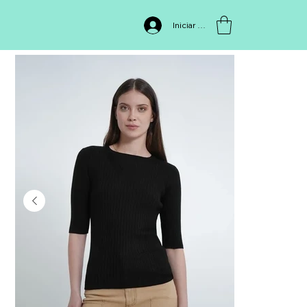
INICIO
>
SWEATER SWPV26EM1,700
Iniciar sesión