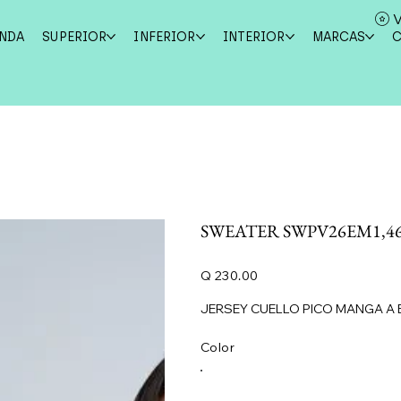
V
ENDA
SUPERIOR
INFERIOR
INTERIOR
MARCAS
SWEATER SWPV26EM1,4
Precio
Q 230.00
JERSEY CUELLO PICO MANGA A 
Color