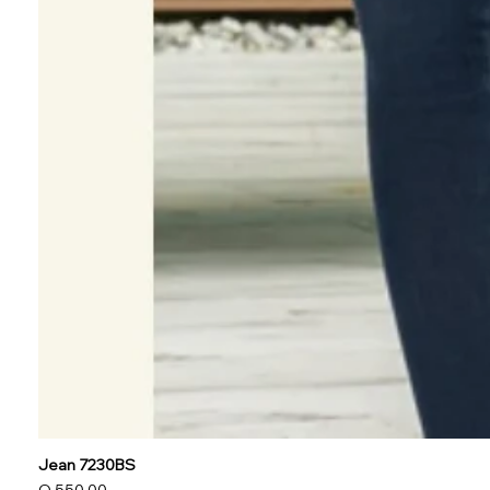
Jean 7230BS
Precio
Q 550.00