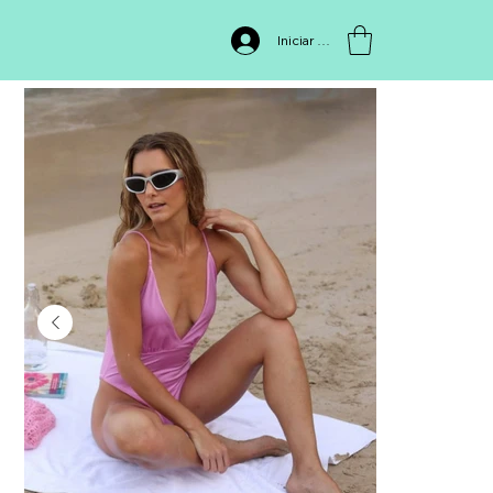
INICIO
>
SW228 Entero Bayani
Iniciar sesión