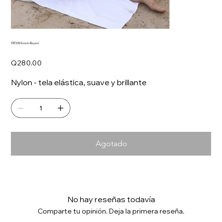
SW228 Entero Bayani
Precio
Q280.00
Nylon - tela elástica, suave y brillante
Agotado
No hay reseñas todavía
Comparte tu opinión. Deja la primera reseña.