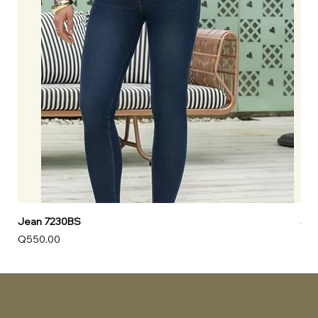
Jean 7230BS
Jea
Price
Pri
Q550.00
Q5