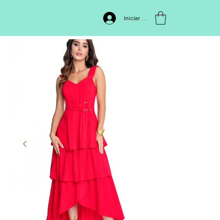
INICIO
>
SVVG1371 VESTIDO
Iniciar sesión