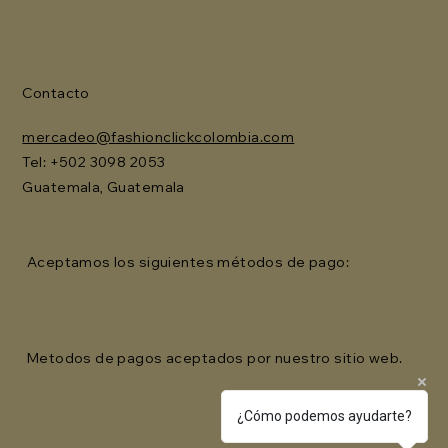
Contacto
mercadeo@fashionclickcolombia.com
Tel: ‪+502 3098 2053‬
Guatemala, Guatemala
Aceptamos los siguientes métodos de pago:
Metodos de pagos aceptados por nuestro sitio web.
¿Cómo podemos ayudarte?