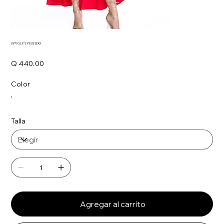
SVVG1371 VESTIDO
Precio
Q 440.00
Color
Talla
Agregar al carrito