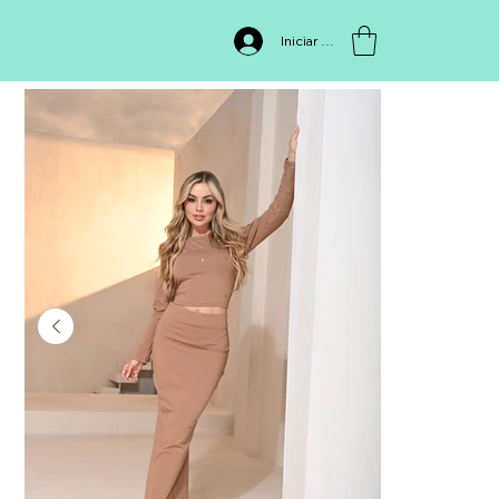
INICIO
>
Set FB2462
Iniciar sesión