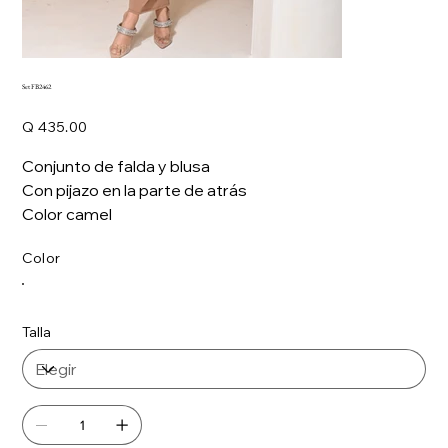
Set FB2462
Precio
Q 435.00
Conjunto de falda y blusa
Con pijazo en la parte de atrás
Color camel
Color
Talla