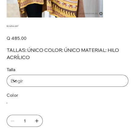
RUANA 1057
Precio
Q 485.00
TALLAS: ÚNICO COLOR: ÚNICO MATERIAL: HILO
ACRÍLICO
Talla
Color