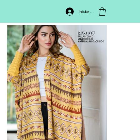
INICIO
>
RUANA 1057
Iniciar sesión