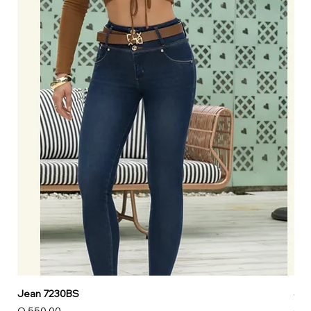
Jean 7230BS
Jea
Precio
Pre