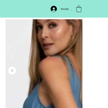
INICIO
>
PF51530022
Iniciar sesión