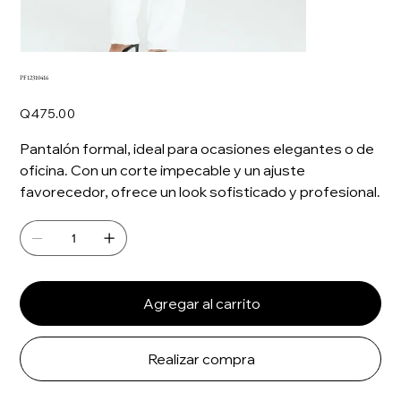
PF12310416
Precio
Q475.00
Pantalón formal, ideal para ocasiones elegantes o de
oficina. Con un corte impecable y un ajuste
favorecedor, ofrece un look sofisticado y profesional.
Agregar al carrito
Realizar compra