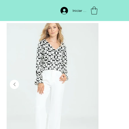
INICIO
>
PF12310416
Iniciar sesión