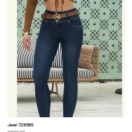
Jean 7230BS
Jea