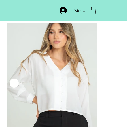
INICIO
>
PF12110840
Iniciar sesión