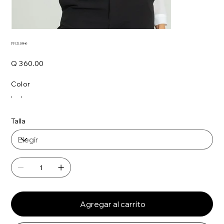
PF12110840
Precio
Q 360.00
Color
Talla
Agregar al carrito