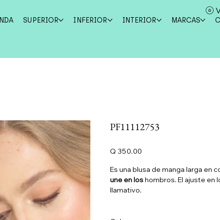
V
ENDA
SUPERIOR
INFERIOR
INTERIOR
MARCAS
PF11112753
Precio
Q 350.00
Es una blusa de manga larga en c
une en los
hombros. El ajuste en 
llamativo.