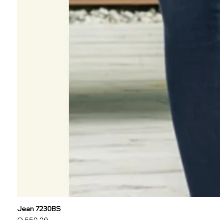
Jean 7230BS
Precio
Q 550.00