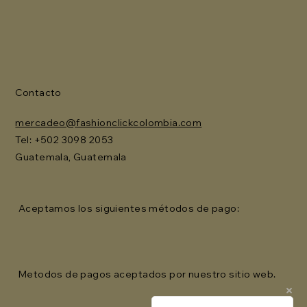
Contacto
mercadeo@fashionclickcolombia.com
Tel: ‪+502 3098 2053‬
Guatemala, Guatemala
Aceptamos los siguientes métodos de pago:
Metodos de pagos aceptados por nuestro sitio web.