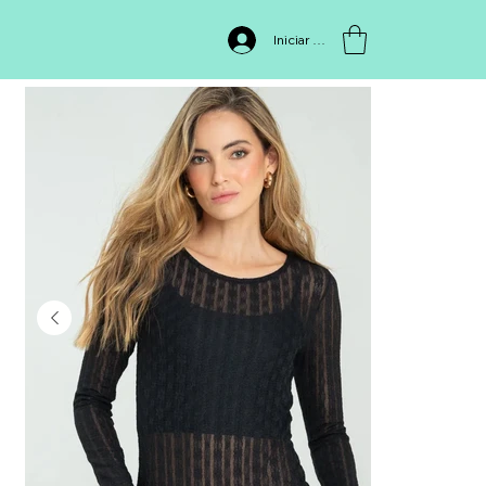
INICIO
>
PF11100005
Iniciar sesión