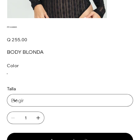
PF11100005
Precio
Q 255.00
BODY BLONDA
Color
Talla