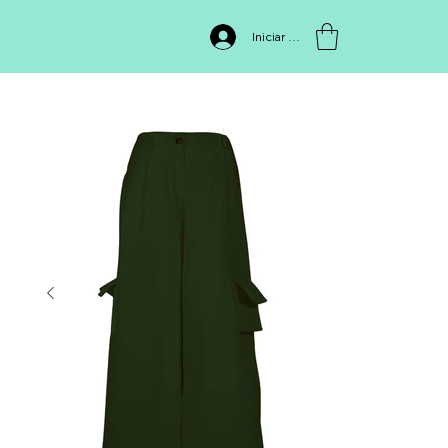
INICIO
>
PANTALON P146,VERDE
Iniciar sesión