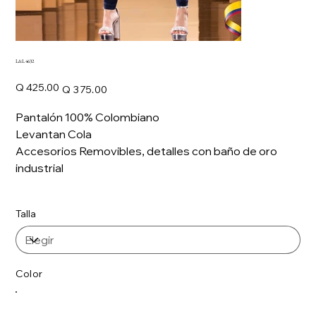
L&L 4632
Precio
Precio
Q 425.00
Q 375.00
original
de
oferta
Pantalón 100% Colombiano
Levantan Cola
Accesorios Removibles, detalles con baño de oro
industrial
Talla
Color