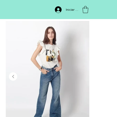
INICIO
>
JEAN MOM 310711
Iniciar sesión