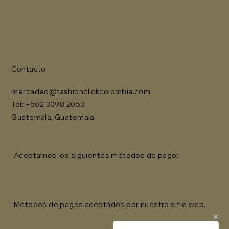
Contacto
mercadeo@fashionclickcolombia.com
Tel: ‪+502 3098 2053‬
Guatemala, Guatemala
Aceptamos los siguientes métodos de pago:
Metodos de pagos aceptados por nuestro sitio web.