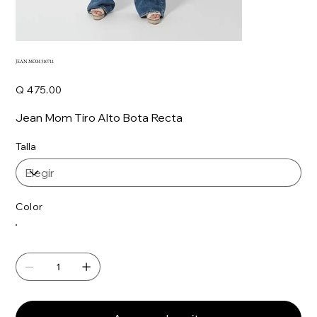
JEAN MOM 310711
Precio
Q 475.00
Jean Mom Tiro Alto Bota Recta
Talla
Color