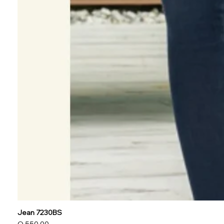
Jean 7230BS
Precio
Q 550.00