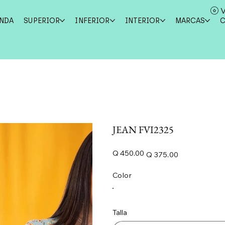
V
ENDA
SUPERIOR
INFERIOR
INTERIOR
MARCAS
JEAN FVI2325
Precio
Precio
Q 450.00
Q 375.00
original
de
oferta
Color
Talla