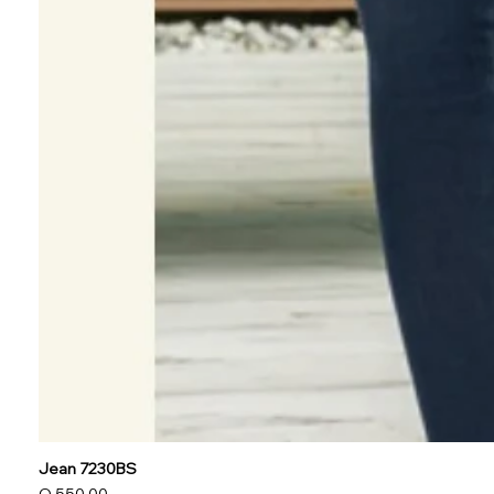
Jean 7230BS
Precio
Q 550.00