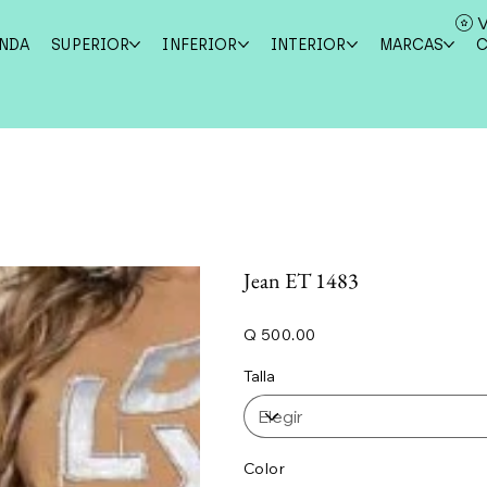
V
ENDA
SUPERIOR
INFERIOR
INTERIOR
MARCAS
Jean ET 1483
Precio
Q 500.00
Talla
Color