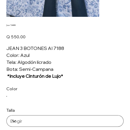
Jean 7188BS
Precio
Q 550.00
JEAN 3 BOTONES AI 7188
Color: Azul
Tela: Algodón licrado
Bota: Semi-Campana
*Incluye Cinturón de Lujo*
Color
Talla