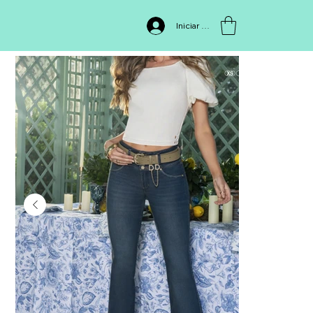
INICIO
>
Jean 7188BS
Iniciar sesión