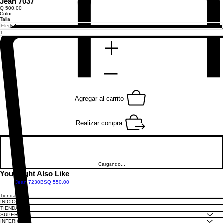
Jean 7037
Precio
Q 500.00
Color
Talla
Agregar al carrito
Realizar compra
Cargando...
You Might Also Like
Precio
Jean 7230BS
Q 550.00
Jean 
Tienda
INICIO
TIENDA
SUPERIOR
INFERIOR