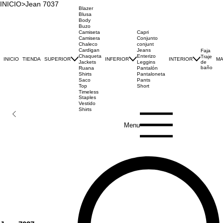
INICIO
>
Jean 7037
Blazer
Blusa
Body
Buzo
Capri
Camiseta
Conjunto
Camisera
conjunt
Chaleco
Jeans
Cardigan
Faja
Enterizo
Chaqueta
Traje
INICIO
TIENDA
SUPERIOR
INFERIOR
INTERIOR
M
Leggins
de
Jackets
baño
Pantalón
Ruana
Pantaloneta
Shirts
Pants
Saco
Short
Top
Timeless
Staples
Vestido
Shirts
Menu