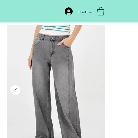
INICIO
>
JEAN 411368
Iniciar sesión