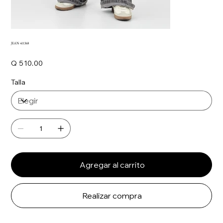
JEAN 411368
Precio
Q 510.00
Talla
Agregar al carrito
Realizar compra