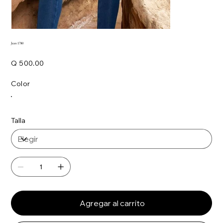
Jean 1780
Precio
Q 500.00
Color
Talla
Agregar al carrito