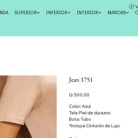
V
ENDA
SUPERIOR
INFERIOR
INTERIOR
MARCAS
Jean 1751
Precio
Q 500.00
Color: Azul
Tela: Piel de durazno
Bota: Tubo
*Incluye Cinturón de Lujo