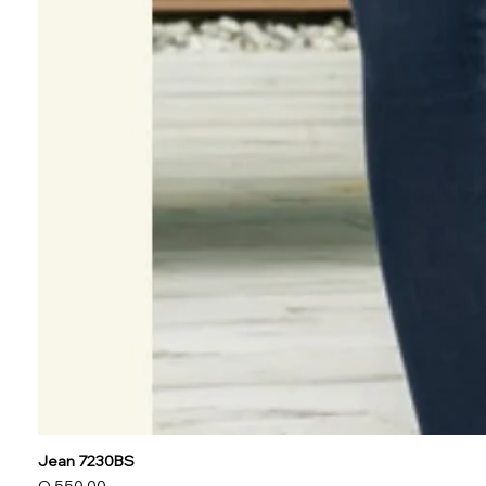
Jean 7230BS
Precio
Q 550.00