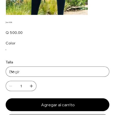
Jean 1636
Precio
Q 500.00
Color
Talla
Agregar al carrito