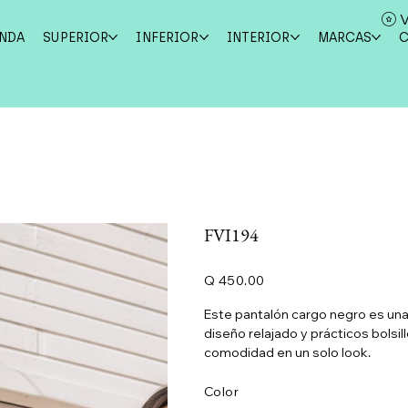
V
ENDA
SUPERIOR
INFERIOR
INTERIOR
MARCAS
FVI194
Precio
Q 450.00
Este pantalón cargo negro es una 
diseño relajado y prácticos bolsil
comodidad en un solo look.
Color