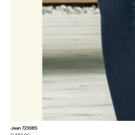
Jean 7230BS
Precio
Q 550.00