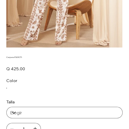
Conjunto FIAN375
Precio
Q 425.00
Color
Talla