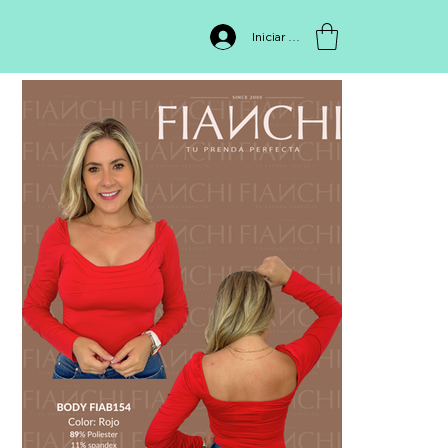
INICIO
>
FIAB154
Iniciar sesión