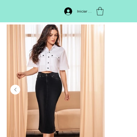
INICIO
>
FIA351BS FALDA
Iniciar sesión