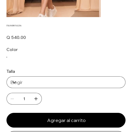
FIA351BS FALDA
Precio
Q 540.00
Color
Talla
Agregar al carrito