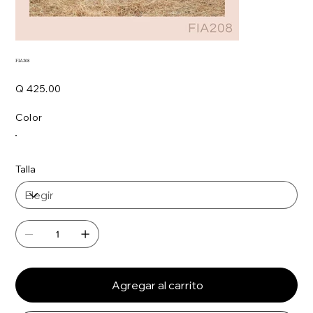
FIA208
Precio
Q 425.00
Color
Talla
Agregar al carrito