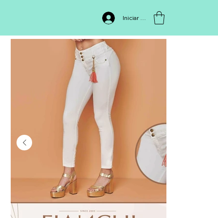
INICIO
>
FIA15064
Iniciar sesión