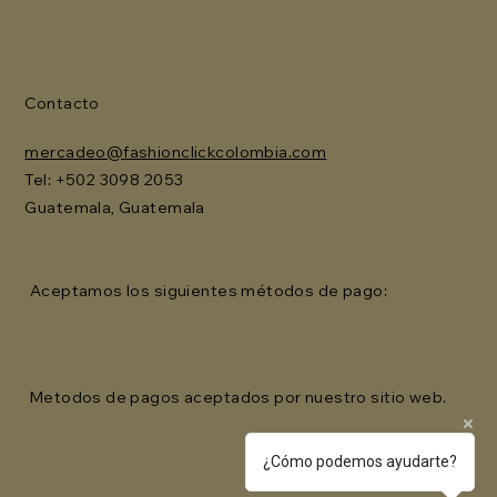
Contacto
mercadeo@fashionclickcolombia.com
Tel: ‪+502 3098 2053‬
Guatemala, Guatemala
Aceptamos los siguientes métodos de pago:
Metodos de pagos aceptados por nuestro sitio web.
¿Cómo podemos ayudarte?