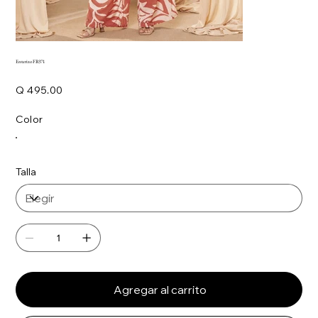
Enterizo FB371
Precio
Q 495.00
Color
Talla
Agregar al carrito