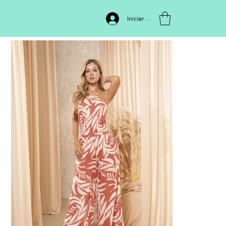
INICIO
>
Enterizo FB371
Iniciar sesión