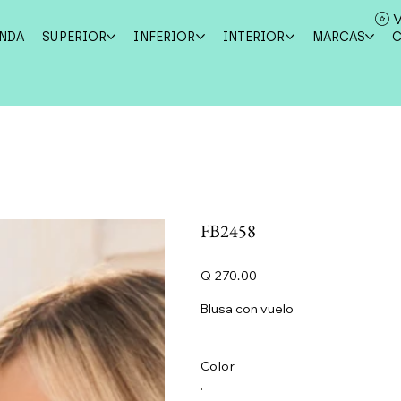
V
ENDA
SUPERIOR
INFERIOR
INTERIOR
MARCAS
FB2458
Precio
Q 270.00
Blusa con vuelo
Color