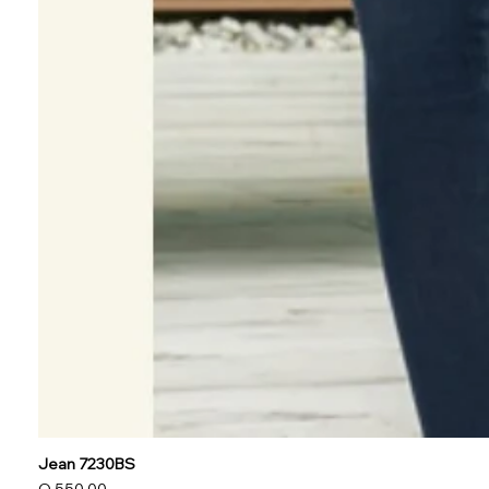
Jean 7230BS
Precio
Q 550.00