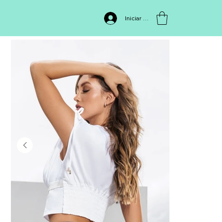
INICIO
>
FB2455
Iniciar sesión