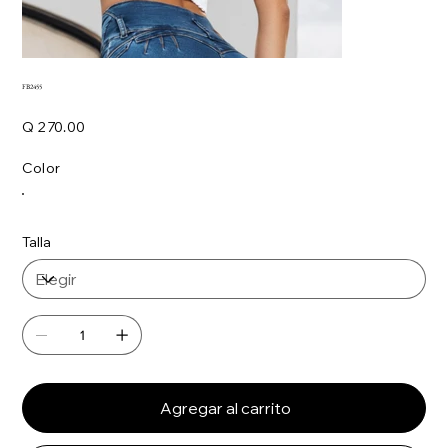
FB2455
Precio
Q 270.00
Color
Talla
Agregar al carrito