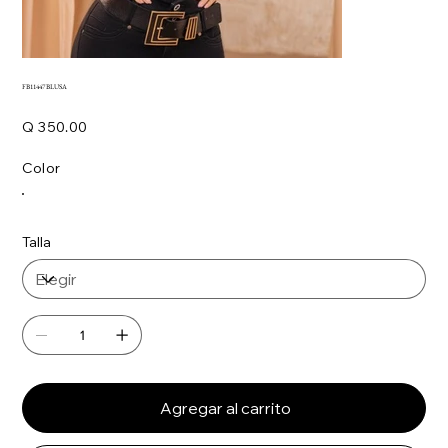
FB11447 BLUSA
Precio
Q 350.00
Color
Talla
Agregar al carrito