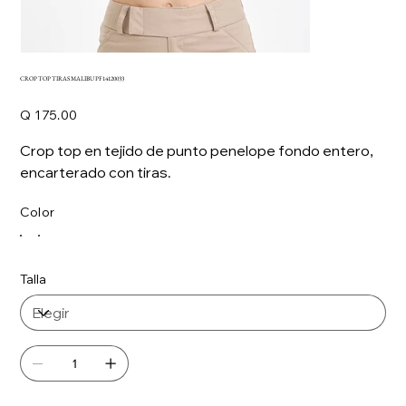
CROP TOP TIRAS MALIBU PF14120033
Precio
Q 175.00
Crop top en tejido de punto penelope fondo entero,
encarterado con tiras.
Color
Talla