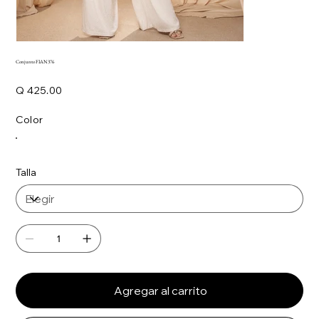
Conjunto FIAN376
Precio
Q 425.00
Color
Talla
Agregar al carrito