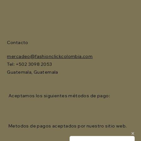
Contacto
mercadeo@fashionclickcolombia.com
Tel: ‪+502 3098 2053‬
Guatemala, Guatemala
Aceptamos los siguientes métodos de pago:
Metodos de pagos aceptados por nuestro sitio web.