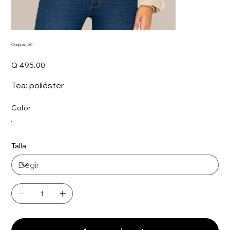
Chaqueta 1007
Precio
Q 495.00
Tea: poliéster
Color
Talla