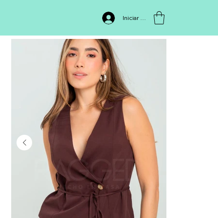
INICIO
>
Chaleco PF11150042
Iniciar sesión