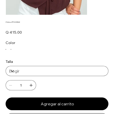
Chaleco PF11150042
Precio
Q 415.00
Color
Talla
Agregar al carrito