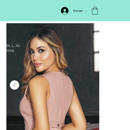
INICIO
>
Chaleco ED1020
Iniciar sesión