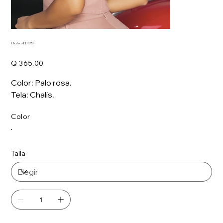
Chaleco ED1020
Precio
Q 365.00
Color: Palo rosa.
Tela: Chalis.
Color
Talla