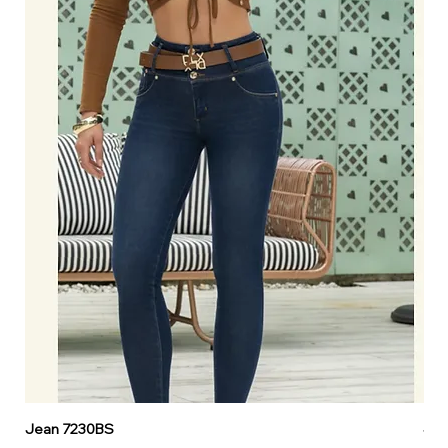
Jean 7230BS
Jea