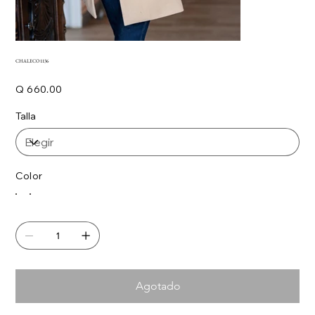
CHALECO 1136
Precio
Q 660.00
Talla
Color
Agotado