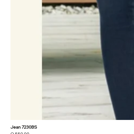
Jean 7230BS
Precio
Q 550.00