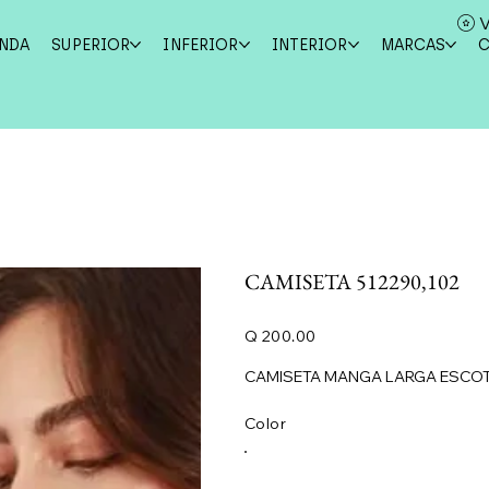
V
ENDA
SUPERIOR
INFERIOR
INTERIOR
MARCAS
CAMISETA 512290,102
Precio
Q 200.00
CAMISETA MANGA LARGA ESCOTE
Color