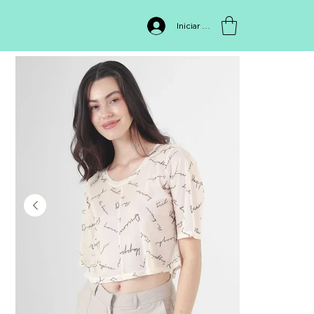
INICIO
>
CAMISETA 411593
Iniciar sesión