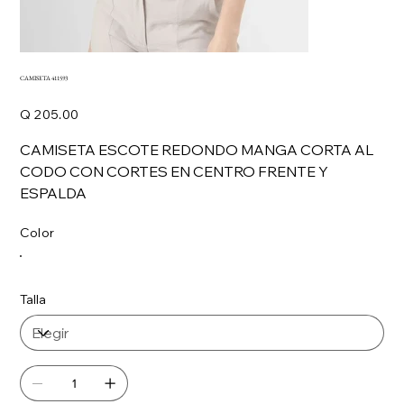
CAMISETA 411593
Precio
Q 205.00
CAMISETA ESCOTE REDONDO MANGA CORTA AL
CODO CON CORTES EN CENTRO FRENTE Y
ESPALDA
Color
Talla