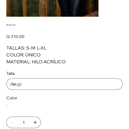
BUZO 1102
Precio
Q 310.00
TALLAS: S-M L-XL
COLOR: ÚNICO
MATERIAL: HILO ACRÍLICO
Talla
Color