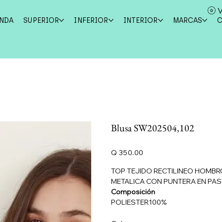
V
ENDA
SUPERIOR
INFERIOR
INTERIOR
MARCAS
Blusa SW202504,102
Precio
Q 350.00
TOP TEJIDO RECTILINEO HOMB
METALICA CON PUNTERA EN PAS
Composición
POLIESTER100%