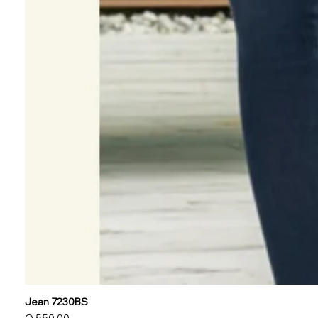
Jean 7230BS
Precio
Q 550.00